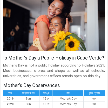
Is Mother’s Day a Public Holiday in Cape Verde?
Mother’s Day is not a public holiday according to Holidays 2021.
Most businesses, stores, and shops as well as all schools,
universities, and government offices remain open on this day.
Mother’s Day Observances
বছর
সপ্তাহের দিন
দিনাঙ্ক
নাম
ছুটির প্রকার
2019
Sun
12 মে
Mother’s Day
পরব
2020
Sun
10 মে
Mother’s Day
পরব