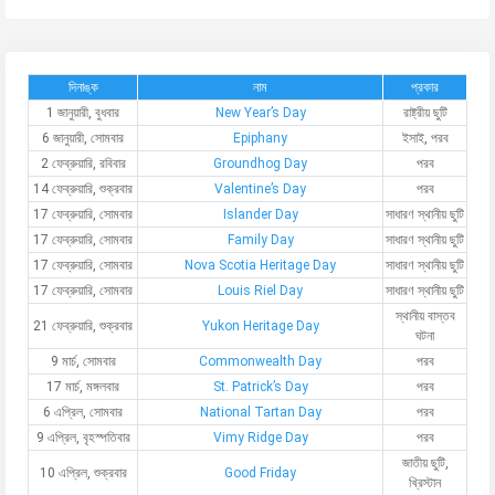
দিনাঙ্ক
নাম
প্রকার
1 জানুয়ারী, বুধবার
New Year’s Day
রাষ্ট্রীয় ছুটি
6 জানুয়ারী, সোমবার
Epiphany
ইসাই, পরব
2 ফেব্রুয়ারি, রবিবার
Groundhog Day
পরব
14 ফেব্রুয়ারি, শুক্রবার
Valentine’s Day
পরব
17 ফেব্রুয়ারি, সোমবার
Islander Day
সাধারণ স্থানীয় ছুটি
17 ফেব্রুয়ারি, সোমবার
Family Day
সাধারণ স্থানীয় ছুটি
17 ফেব্রুয়ারি, সোমবার
Nova Scotia Heritage Day
সাধারণ স্থানীয় ছুটি
17 ফেব্রুয়ারি, সোমবার
Louis Riel Day
সাধারণ স্থানীয় ছুটি
স্থানীয় বাস্তব
21 ফেব্রুয়ারি, শুক্রবার
Yukon Heritage Day
ঘটনা
9 মার্চ, সোমবার
Commonwealth Day
পরব
17 মার্চ, মঙ্গলবার
St. Patrick’s Day
পরব
6 এপ্রিল, সোমবার
National Tartan Day
পরব
9 এপ্রিল, বৃহস্পতিবার
Vimy Ridge Day
পরব
জাতীয় ছুটি,
10 এপ্রিল, শুক্রবার
Good Friday
খ্রিস্টান