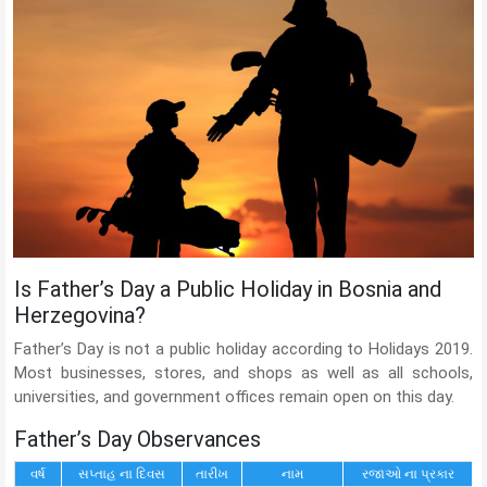
Is Father’s Day a Public Holiday in Bosnia and
Herzegovina?
Father’s Day is not a public holiday according to Holidays 2019.
Most businesses, stores, and shops as well as all schools,
universities, and government offices remain open on this day.
Father’s Day Observances
વર્ષ
સપ્તાહ ના દિવસ
તારીખ
નામ
રજાઓ ના પ્રકાર