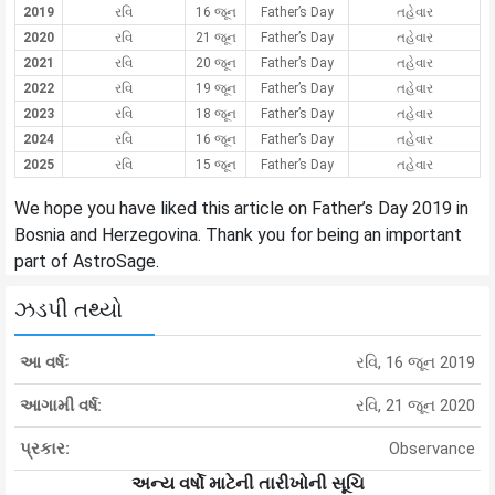
2019
રવિ
16 જૂન
Father’s Day
તહેવાર
2020
રવિ
21 જૂન
Father’s Day
તહેવાર
2021
રવિ
20 જૂન
Father’s Day
તહેવાર
2022
રવિ
19 જૂન
Father’s Day
તહેવાર
2023
રવિ
18 જૂન
Father’s Day
તહેવાર
2024
રવિ
16 જૂન
Father’s Day
તહેવાર
2025
રવિ
15 જૂન
Father’s Day
તહેવાર
We hope you have liked this article on Father’s Day 2019 in
Bosnia and Herzegovina. Thank you for being an important
part of AstroSage.
ઝડપી તથ્યો
આ વર્ષઃ
રવિ, 16 જૂન 2019
આગામી વર્ષ:
રવિ, 21 જૂન 2020
પ્રકાર:
Observance
અન્ય વર્ષો માટેની તારીખોની સૂચિ