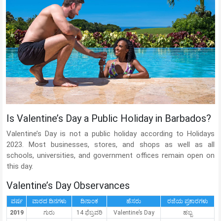
Is Valentine’s Day a Public Holiday in Barbados?
Valentine’s Day is not a public holiday according to Holidays
2023. Most businesses, stores, and shops as well as all
schools, universities, and government offices remain open on
this day.
Valentine’s Day Observances
ವರ್ಷ
ವಾರದ ದಿನಗಳು
ದಿನಾಂಕ
ಹೆಸರು
ರಜೆಯ ಪ್ರಕಾರಗಳು
2019
ಗುರು
14 ಫೆಬ್ರವರಿ
Valentine’s Day
ಹಬ್ಬ