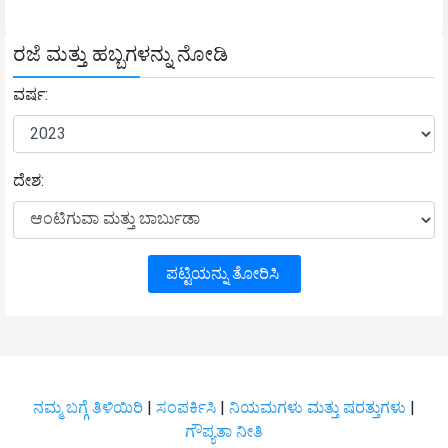
ರಜೆ ಮತ್ತು ಹಬ್ಬಗಳನ್ನು ನೋಡಿ
ವರ್ಷ:
ದೇಶ:
ಪಟ್ಟಿಯನ್ನು ತೋರಿಸಿ
ನಮ್ಮ ಬಗ್ಗೆ ತಿಳಿಯಿರಿ
|
ಸಂಪರ್ಕಿಸಿ
|
ನಿಯಮಗಳು ಮತ್ತು ಷರತ್ತುಗಳು
|
ಗೌಪ್ಯತಾ ನೀತಿ