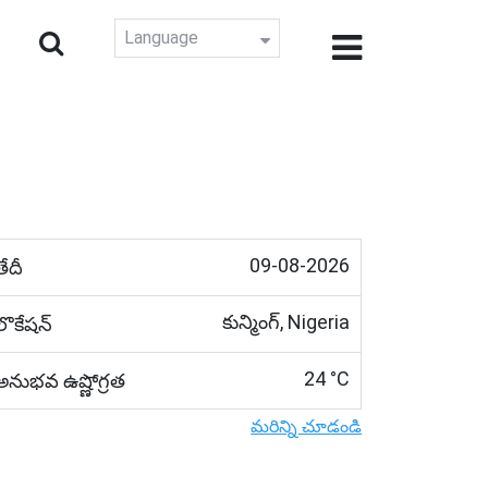
Language
09-08-2026
తేదీ
కున్మింగ్, Nigeria
లొకేషన్
24 °C
అనుభవ ఉష్ణోగ్రత
మరిన్ని చూడండి