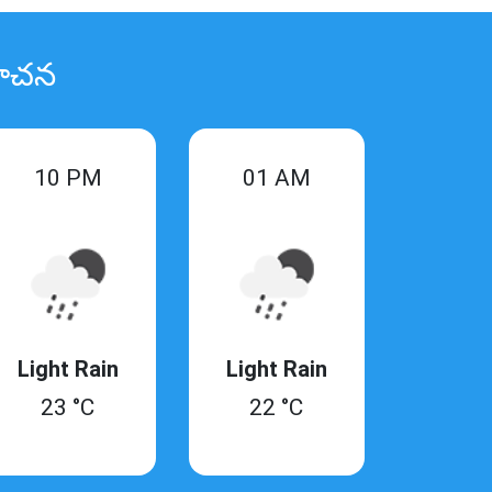
 సూచన
10 PM
01 AM
Light Rain
Light Rain
23 °C
22 °C