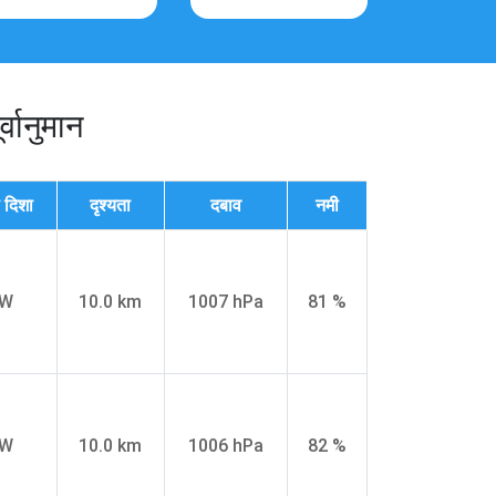
्वानुमान
 दिशा
दृश्यता
दबाव
नमी
SW
10.0 km
1007 hPa
81 %
SW
10.0 km
1006 hPa
82 %