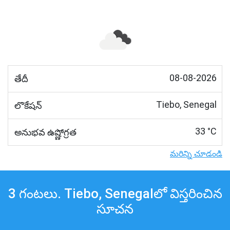
08-08-2026
తేదీ
Tiebo, Senegal
లొకేషన్
33 °C
అనుభవ ఉష్ణోగ్రత
మరిన్ని చూడండి
3 గంటలు. Tiebo, Senegalలో విస్తరించిన
సూచన