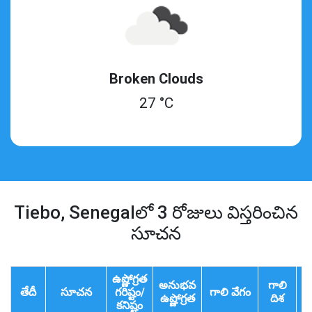
Broken Clouds
27 °C
Tiebo, Senegalలో 3 రోజులు విస్తరించిన
సూచన
ఉష్ణోగ్రత
అనుభవ
గాలి
తేదీ
సూచన
గరిష్టం/
గాలి వేగం
ద
ఉష్ణోగ్రత
దిశ
కనిష్టం