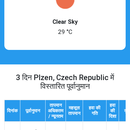
Clear Sky
29 °C
3 दिन Plzen, Czech Republic में
विस्तारित पूर्वानुमान
तापमान
हवा
महसूस
हवा की
दिनांक
पूर्वानुमान
अधिकतम
की
दृश
तापमान
गति
/ न्यूनतम
दिशा