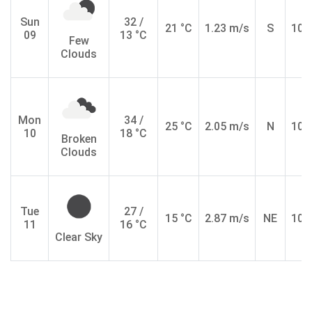
Sun
32 /
21 °C
1.23 m/s
S
10.
09
13 °C
Few
Clouds
Mon
34 /
25 °C
2.05 m/s
N
10.
10
18 °C
Broken
Clouds
Tue
27 /
15 °C
2.87 m/s
NE
10.
11
16 °C
Clear Sky