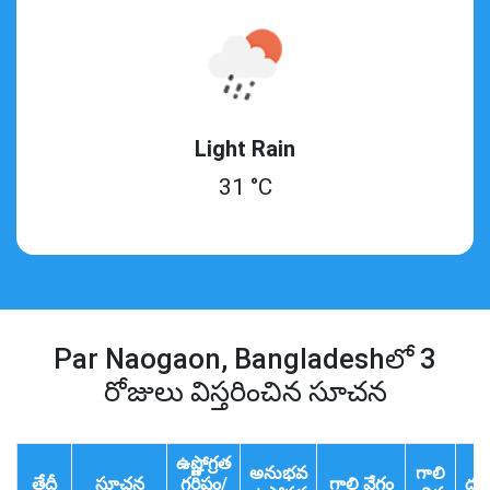
Light Rain
31 °C
Par Naogaon, Bangladeshలో 3
రోజులు విస్తరించిన సూచన
ఉష్ణోగ్రత
అనుభవ
గాలి
తేదీ
సూచన
గరిష్టం/
గాలి వేగం
దృ