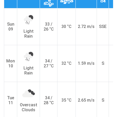
ఉష్ణోగ్రత
దిశ
కనిష్టం
Sun
33 /
30 °C
2.72 m/s
SSE
1
09
26 °C
Light
Rain
Mon
34 /
32 °C
1.59 m/s
S
1
10
27 °C
Light
Rain
Tue
34 /
35 °C
2.65 m/s
S
1
11
28 °C
Overcast
Clouds