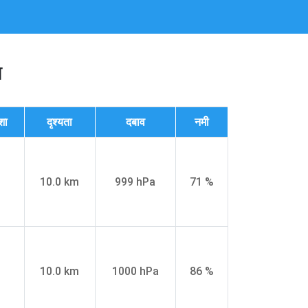
न
शा
दृश्यता
दबाव
नमी
10.0 km
999 hPa
71 %
10.0 km
1000 hPa
86 %