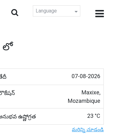
Language
 లో
07-08-2026
తేదీ
Maxixe,
లొకేషన్
Mozambique
23 °C
అనుభవ ఉష్ణోగ్రత
మరిన్ని చూడండి