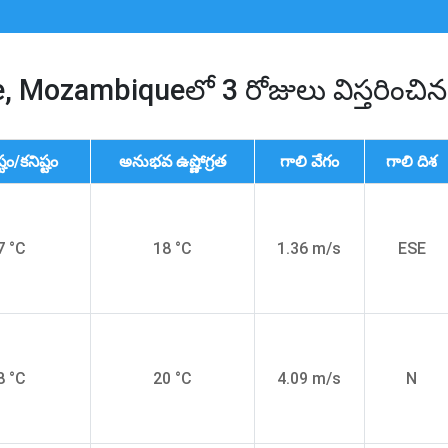
, Mozambiqueలో 3 రోజులు విస్తరించ
్టం/కనిష్టం
అనుభవ ఉష్ణోగ్రత
గాలి వేగం
గాలి దిశ
7 °C
18 °C
1.36 m/s
ESE
8 °C
20 °C
4.09 m/s
N