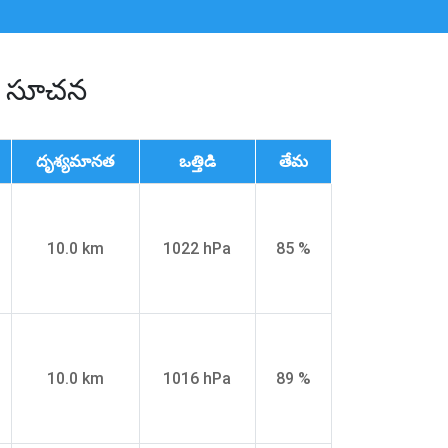
ిన సూచన
దృశ్యమానత
ఒత్తిడి
తేమ
10.0 km
1022 hPa
85 %
10.0 km
1016 hPa
89 %