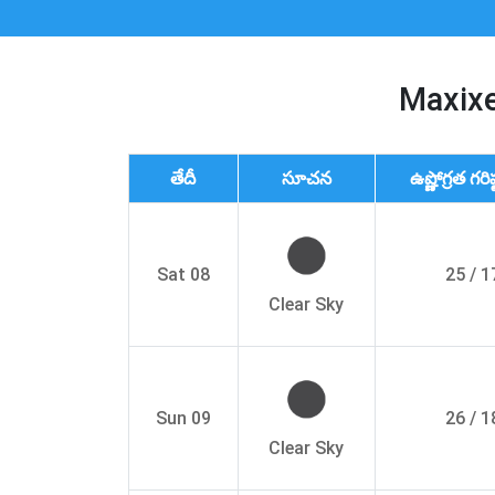
Maxixe
తేదీ
సూచన
ఉష్ణోగ్రత గరిష
Sat 08
25 / 1
Clear Sky
Sun 09
26 / 1
Clear Sky