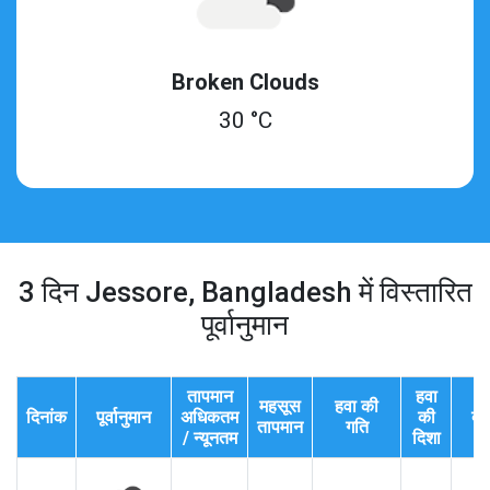
Broken Clouds
30 °C
3 दिन Jessore, Bangladesh में विस्तारित
पूर्वानुमान
तापमान
हवा
महसूस
हवा की
दिनांक
पूर्वानुमान
अधिकतम
की
दृश
तापमान
गति
/ न्यूनतम
दिशा