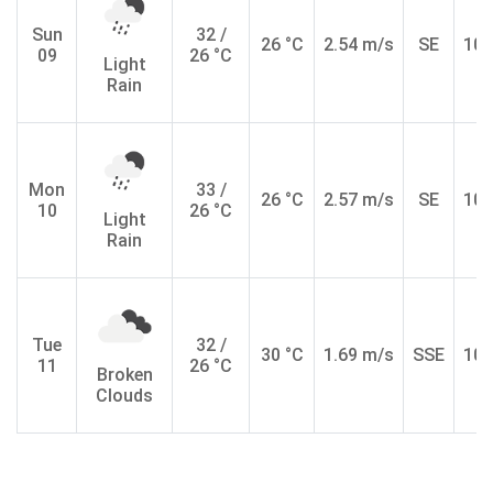
Sun
32 /
26 °C
2.54 m/s
SE
10.
09
26 °C
Light
Rain
Mon
33 /
26 °C
2.57 m/s
SE
10.
10
26 °C
Light
Rain
Tue
32 /
30 °C
1.69 m/s
SSE
10.
11
26 °C
Broken
Clouds