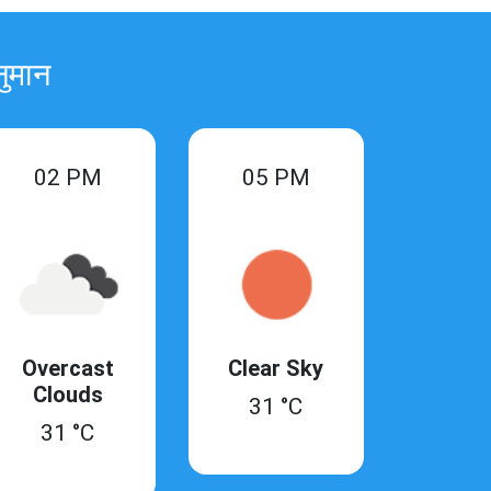
नुमान
02 PM
05 PM
Overcast
Clear Sky
Clouds
31 °C
31 °C