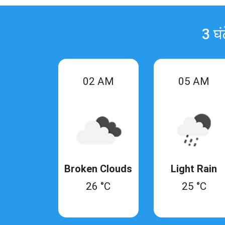
3 घं
02 AM
05 AM
Broken Clouds
Light Rain
26 °C
25 °C