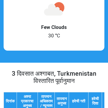
Few Clouds
30 °C
3 दिवसात अश्गाबत, Turkmenistan
विस्तारित पूर्वानुमान
अश्या
तापमान
तापमान
हवेची
दिनांक
प्रकारचा
अधिकतम
हवेची गती
द
अनुभव
दिशा
अनुभव
/ न्यूनतम