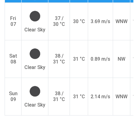
Fri
37 /
30 °C
3.69 m/s
WNW
10
07
30 °C
Clear Sky
Sat
38 /
31 °C
0.89 m/s
NW
10
08
31 °C
Clear Sky
Sun
38 /
31 °C
2.14 m/s
WNW
10
09
31 °C
Clear Sky