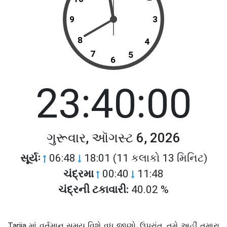
9
3
8
4
7
5
6
23:40:00
ગુરૂવાર, ઑગસ્ટ 6, 2026
સૂર્યઃ
06:48
18:01 (11 કલાકો 13 મિનિટ)
ચંદ્રમા
00:40
11:48
ચંદ્રની ટકાવારી:
40.02 %
Tarija માં વર્તમાન સમય વિશે વધુ જાણો. ઉપરાંત, તમે અહીં તમારા