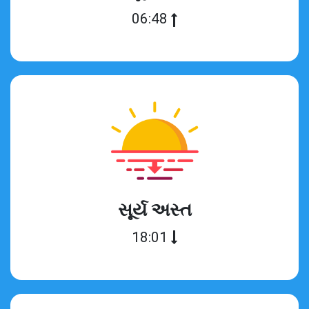
06:48
સૂર્ય અસ્ત
18:01