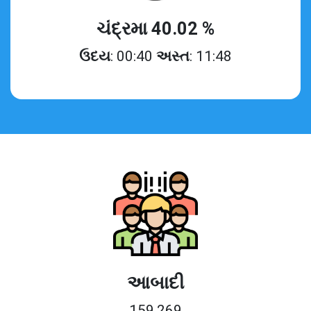
ચંદ્રમા 40.02 %
ઉદય
: 00:40
અસ્ત
: 11:48
આબાદી
159,269