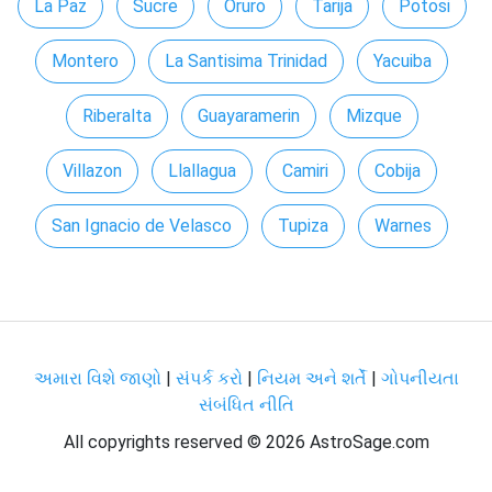
La Paz
Sucre
Oruro
Tarija
Potosi
Montero
La Santisima Trinidad
Yacuiba
Riberalta
Guayaramerin
Mizque
Villazon
Llallagua
Camiri
Cobija
San Ignacio de Velasco
Tupiza
Warnes
અમારા વિશે જાણો
|
સંપર્ક કરો
|
નિયમ અને શર્તેં
|
ગોપનીયતા
સંબંધિત નીતિ
All copyrights reserved ©
2026 AstroSage.com