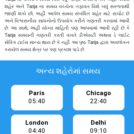
શહેર અને Tarija ના સમય વચ્ચેના તફાવત વિશે બધું સરળતાથી
જાણી શકો છો. અહીં આપેલ સમય સંબંધિત શહેર માટે સચોટ છે
અને વિશ્વસનીય સાધનોનો ઉપયોગ કરીને ગણતરી કરવામાં આવી
છે. આ સાથે, અહીં યોગ્ય માહિતી પણ આપવામાં આવી રહી છે કે
Tarija સમયની ગણતરી કરતી વખતે ડીએસટી અથવા ડે લાઈટ
સેવિંગ ટાઈમ માન્ય થાય છે કે નહીં. આ પૃષ્ઠ Tarija દ્વારા અવલોકન
કરાયેલ સમય ક્ષેત્ર પર પણ પ્રકાશ પાડે છે.
અન્ય શહેરોમાં સમય
Paris
Chicago
05:40
22:40
London
Delhi
04:40
09:10