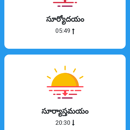
సూర్యోదయం
05:49
సూర్యాస్తమయం
20:30