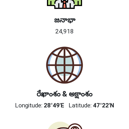
జనాభా
24,918
రేఖాంశం & అక్షాంశం
Longitude:
28°49'E
Latitude:
47°22'N