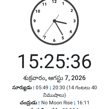
12
1
11
2
10
9
3
8
4
7
5
6
15:25:36
శుక్రవారం, ఆగస్టు 7, 2026
సూర్యుడు
05:49
20:30 (14 గంటలు 40
నిముషాలు)
చంద్రుడు
No Moon Rise
16:11