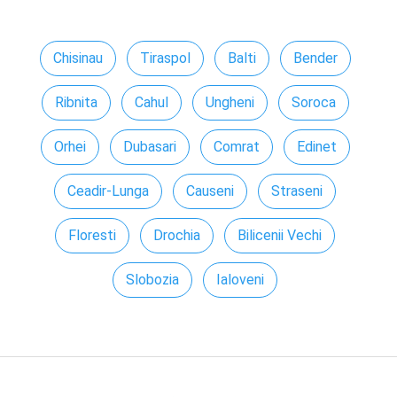
Chisinau
Tiraspol
Balti
Bender
Ribnita
Cahul
Ungheni
Soroca
Orhei
Dubasari
Comrat
Edinet
Ceadir-Lunga
Causeni
Straseni
Floresti
Drochia
Bilicenii Vechi
Slobozia
Ialoveni