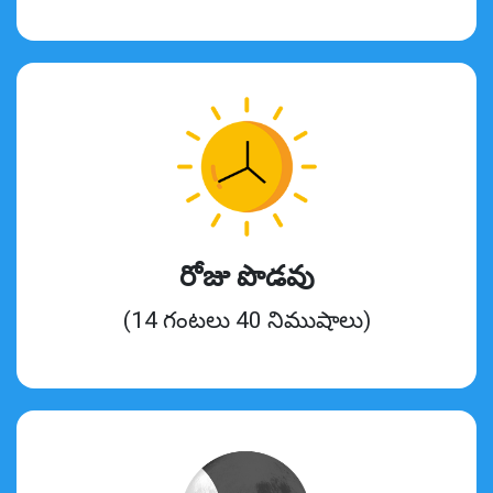
రోజు పొడవు
(14 గంటలు 40 నిముషాలు)