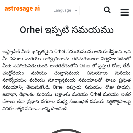
Language
Orhei ఇప్పటి సమయము
ఆస్ట్రోసేజ్ మీకు ఖచ్చితమైన Orhei సమయమును తెలియజేస్తుంది, ఇది
మీ పనులు మరియు కార్యక్రమాలను తదనుగుణంగా నిర్వహించడంలో
మీకు సహాయపడుతుంది. భారతదేశంలోని Orhei లో ప్రస్తుత రోజు, తేదీ,
చంద్రోదయం మరియు చంద్రాస్తమయ సమయాలు మరియు
సూర్యోదయం మరియు సూర్యాస్తమయ సమయాలతో పాటు ప్రస్తుత
సమయాన్ని తెలుసుకోండి. Orhei ఇప్పుడు సమయం, రోజు పొడవు,
జనాభా, రేఖాంశం మరియు అక్షాంశం మరియు Orhei మరియు ఇతర
దేశాలు లేదా ప్రధాన నగరాల మధ్య సంబంధిత సమయ వ్యత్యాసాలపై
వివరణాత్మక సమాచారాన్ని పొందండి.