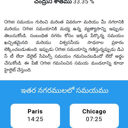
చంద్రుని శాతము
33.35 %
Orhei సమయం గురించి మరింత వివరంగా మరియు మీ నగరానికి
మరియు Orhei సమయానికి మధ్య ఉన్న వ్యత్యాసాన్ని ఇప్పుడు
తెలుసుకోండి. సంబంధిత నగరం కోసం ఇక్కడ పేర్కొన్న సమయం
ఖచ్చితమైనది మరియు విశ్వసనీయ సాధనాల ప్రకారం
లెక్కించబడుతుంది. ఇప్పుడు Orhei సమయాన్ని గణిస్తున్నప్పుడు డిఎ
స్ టీ లేదా డేలైట్ సేవింగ్స్ సమయం గమనించబడిందో లేదో అర్థం
చేసుకోండి. ఈ పేజీ Orhei గమనించిన సమయ మండలాన్ని కూడా
హైలైట్ చేస్తుంది.
ఇతర నగరములలో సమయము
Paris
Chicago
14:25
07:25