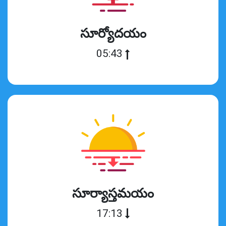
సూర్యోదయం
05:43
సూర్యాస్తమయం
17:13