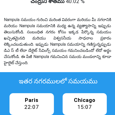
చంద్రుని శాతము
40.02 %
Nampula సమయం గురించి మరింత వివరంగా మరియు మీ నగరానికి
మరియు Nampula సమయానికి మధ్య ఉన్న వ్యత్యాసాన్ని ఇప్పుడు
తెలుసుకోండి. సంబంధిత నగరం కోసం ఇక్కడ పేర్కొన్న సమయం
ఖచ్చితమైనది మరియు విశ్వసనీయ సాధనాల ప్రకారం
లెక్కించబడుతుంది. ఇప్పుడు Nampula సమయాన్ని గణిస్తున్నప్పుడు
డిఎ స్ టీ లేదా డేలైట్ సేవింగ్స్ సమయం గమనించబడిందో లేదో అర్థం
చేసుకోండి. ఈ పేజీ Nampula గమనించిన సమయ మండలాన్ని కూడా
హైలైట్ చేస్తుంది.
ఇతర నగరములలో సమయము
Paris
Chicago
22:07
15:07