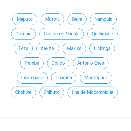
Maputo
Matola
Beira
Nampula
Chimoio
Cidade de Nacala
Quelimane
Tete
Xai-Xai
Maxixe
Lichinga
Pemba
Dondo
Antonio Enes
Inhambane
Cuamba
Montepuez
Chokwe
Chibuto
Ilha de Mocambique