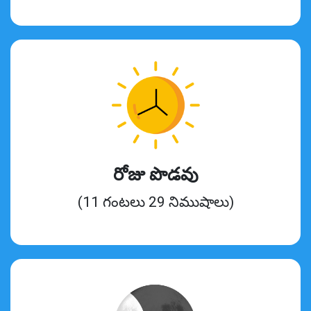
రోజు పొడవు
(11 గంటలు 29 నిముషాలు)