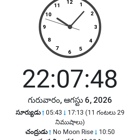
12
1
11
2
10
9
3
8
4
7
5
6
22:07:48
గురువారం, ఆగస్టు 6, 2026
సూర్యుడు
05:43
17:13 (11 గంటలు 29
నిముషాలు)
చంద్రుడు
No Moon Rise
10:50