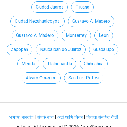
Ciudad Juarez
Tijuana
Ciudad Nezahualcoyotl
Gustavo A. Madero
Gustavo A. Madero
Monterrey
Leon
Zapopan
Naucalpan de Juarez
Guadalupe
Merida
Tlalnepantla
Chihuahua
Alvaro Obregon
San Luis Potosi
आमच्या बाबतीत
|
संपर्क करा
|
अटी आणि नियम
|
निजता संबंधित नीती
All copyrights reserved ©
2026 AstroSage.com