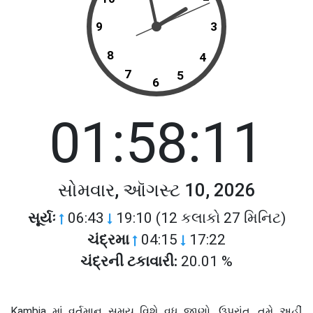
9
3
8
4
7
5
6
01:58:11
સોમવાર, ઑગસ્ટ 10, 2026
સૂર્યઃ
06:43
19:10 (12 કલાકો 27 મિનિટ)
ચંદ્રમા
04:15
17:22
ચંદ્રની ટકાવારી:
20.01 %
Kambia માં વર્તમાન સમય વિશે વધુ જાણો. ઉપરાંત, તમે અહીં