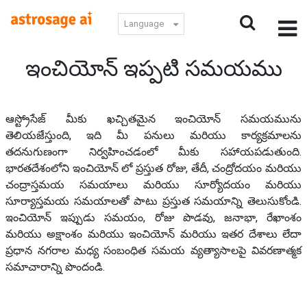
Language
ఇంచియోన్ ఇప్పటి సమయము
ఆస్ట్రోసేజ్ మీకు ఖచ్చితమైన ఇంచియోన్ సమయమును
తెలియజేస్తుంది, ఇది మీ పనులు మరియు కార్యక్రమాలను
తదనుగుణంగా నిర్వహించడంలో మీకు సహాయపడుతుంది.
భారతదేశంలోని ఇంచియోన్ లో ప్రస్తుత రోజు, తేదీ, చంద్రోదయం మరియు
చంద్రాస్తమయ సమయాలు మరియు సూర్యోదయం మరియు
సూర్యాస్తమయ సమయాలతో పాటు ప్రస్తుత సమయాన్ని తెలుసుకోండి.
ఇంచియోన్ ఇప్పుడు సమయం, రోజు పొడవు, జనాభా, రేఖాంశం
మరియు అక్షాంశం మరియు ఇంచియోన్ మరియు ఇతర దేశాలు లేదా
ప్రధాన నగరాల మధ్య సంబంధిత సమయ వ్యత్యాసాలపై వివరణాత్మక
సమాచారాన్ని పొందండి.