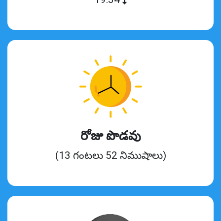
రోజు పొడవు
(13 గంటలు 52 నిముషాలు)