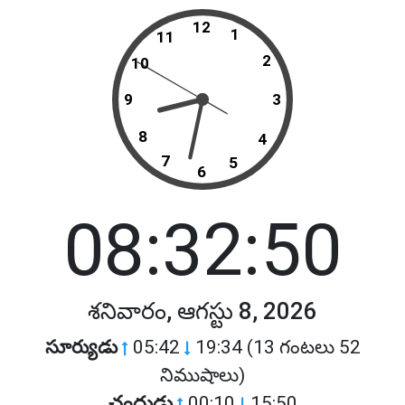
12
1
11
2
10
9
3
8
4
7
5
6
08:32:50
శనివారం, ఆగస్టు 8, 2026
సూర్యుడు
05:42
19:34 (13 గంటలు 52
నిముషాలు)
చంద్రుడు
00:10
15:50