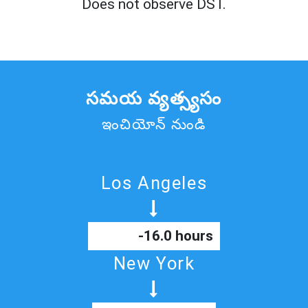
Does not observe DST.
సమయ వ్యత్స్యసం
ఇంచియోన్ నుండి
Los Angeles
-16.0 hours
New York