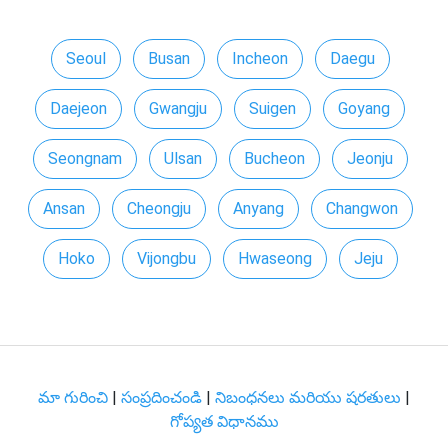
Seoul
Busan
Incheon
Daegu
Daejeon
Gwangju
Suigen
Goyang
Seongnam
Ulsan
Bucheon
Jeonju
Ansan
Cheongju
Anyang
Changwon
Hoko
Vijongbu
Hwaseong
Jeju
మా గురించి
|
సంప్రదించండి
|
నిబంధనలు మరియు షరతులు
|
గోప్యత విధానము