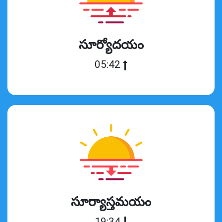
సూర్యోదయం
05:42
సూర్యాస్తమయం
19:34