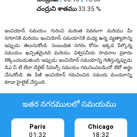
చంద్రుని శాతము
33.35 %
ఇంచియోన్ సమయం గురించి మరింత వివరంగా మరియు మీ
నగరానికి మరియు ఇంచియోన్ సమయానికి మధ్య ఉన్న వ్యత్యాసాన్ని
ఇప్పుడు తెలుసుకోండి. సంబంధిత నగరం కోసం ఇక్కడ పేర్కొన్న
సమయం ఖచ్చితమైనది మరియు విశ్వసనీయ సాధనాల ప్రకారం
లెక్కించబడుతుంది. ఇప్పుడు ఇంచియోన్ సమయాన్ని గణిస్తున్నప్పుడు
డిఎ స్ టీ లేదా డేలైట్ సేవింగ్స్ సమయం గమనించబడిందో లేదో అర్థం
చేసుకోండి. ఈ పేజీ ఇంచియోన్ గమనించిన సమయ మండలాన్ని
కూడా హైలైట్ చేస్తుంది.
ఇతర నగరములలో సమయము
Paris
Chicago
01:32
18:32