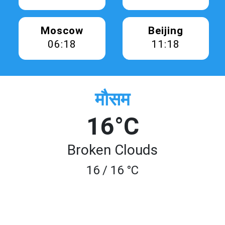
Moscow
Beijing
06:18
11:18
मौसम
16°C
Broken Clouds
16 / 16 °C