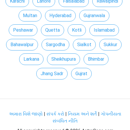
Karachi
Lahore
Faisalabad
Rawalpindi
Multan
Hyderabad
Gujranwala
Peshawar
Quetta
Kotli
Islamabad
Bahawalpur
Sargodha
Sialkot
Sukkur
Larkana
Sheikhupura
Bhimbar
Jhang Sadr
Gujrat
અમારા વિશે જાણો
|
સંપર્ક કરો
|
નિયમ અને શર્તેં
|
ગોપનીયતા
સંબંધિત નીતિ