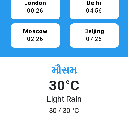
London
Delhi
00:26
04:56
Moscow
Beijing
02:26
07:26
મૌસમ
30°C
Light Rain
30 / 30 °C