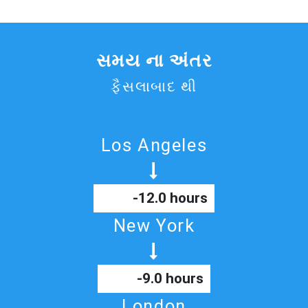
સમય ના અંતર
ફૈસલાબાદ થી
Los Angeles
-12.0 hours
New York
-9.0 hours
London