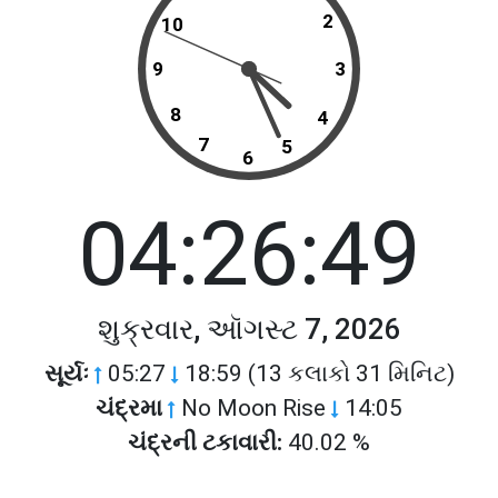
2
10
9
3
8
4
7
5
6
04:26:49
શુક્રવાર, ઑગસ્ટ 7, 2026
સૂર્યઃ
05:27
18:59 (13 કલાકો 31 મિનિટ)
ચંદ્રમા
No Moon Rise
14:05
ચંદ્રની ટકાવારી:
40.02 %