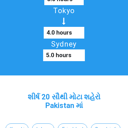
Tokyo
4.0 hours
Sydney
5.0 hours
શીર્ષ 20 સૌથી મોટા શહેરો
Pakistan માં