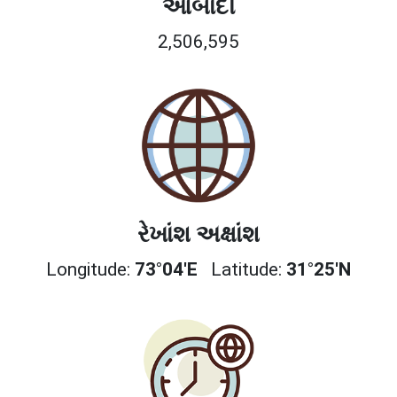
આબાદી
2,506,595
રેખાંશ અક્ષાંશ
Longitude:
73°04'E
Latitude:
31°25'N