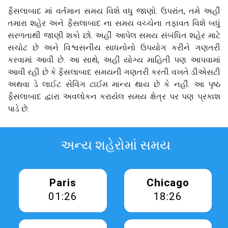
ફૈસલાબાદ માં વર્તમાન સમય વિશે વધુ જાણો. ઉપરાંત, તમે અહીં
તમારા શહેર અને ફૈસલાબાદ ના સમય વચ્ચેના તફાવત વિશે બધું
સરળતાથી જાણી શકો છો. અહીં આપેલ સમય સંબંધિત શહેર માટે
સચોટ છે અને વિશ્વસનીય સાધનોનો ઉપયોગ કરીને ગણતરી
કરવામાં આવી છે. આ સાથે, અહીં યોગ્ય માહિતી પણ આપવામાં
આવી રહી છે કે ફૈસલાબાદ સમયની ગણતરી કરતી વખતે ડીએસટી
અથવા ડે લાઈટ સેવિંગ ટાઈમ માન્ય થાય છે કે નહીં. આ પૃષ્ઠ
ફૈસલાબાદ દ્વારા અવલોકન કરાયેલ સમય ક્ષેત્ર પર પણ પ્રકાશ
પાડે છે.
અન્ય શહેરોમાં સમય
Paris
Chicago
01:26
18:26