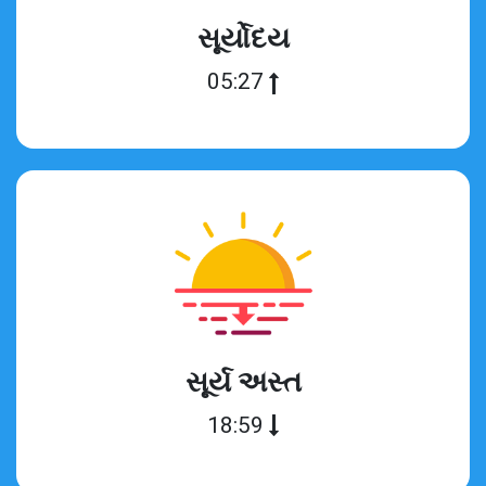
સૂર્યોદય
05:27
સૂર્ય અસ્ત
18:59