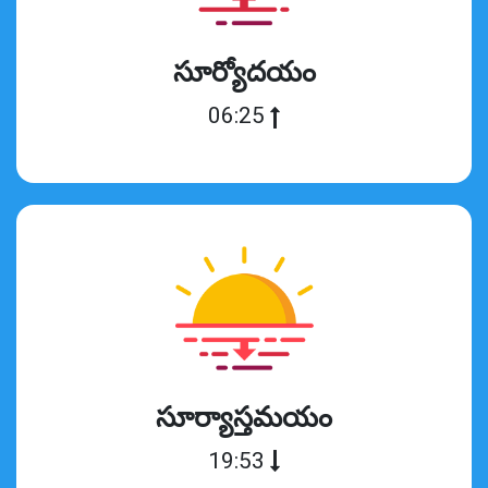
సూర్యోదయం
06:25
సూర్యాస్తమయం
19:53