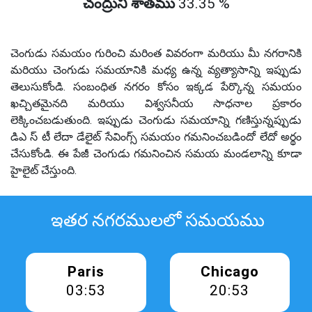
చంద్రుని శాతము
33.35 %
చెంగుడు సమయం గురించి మరింత వివరంగా మరియు మీ నగరానికి
మరియు చెంగుడు సమయానికి మధ్య ఉన్న వ్యత్యాసాన్ని ఇప్పుడు
తెలుసుకోండి. సంబంధిత నగరం కోసం ఇక్కడ పేర్కొన్న సమయం
ఖచ్చితమైనది మరియు విశ్వసనీయ సాధనాల ప్రకారం
లెక్కించబడుతుంది. ఇప్పుడు చెంగుడు సమయాన్ని గణిస్తున్నప్పుడు
డిఎ స్ టీ లేదా డేలైట్ సేవింగ్స్ సమయం గమనించబడిందో లేదో అర్థం
చేసుకోండి. ఈ పేజీ చెంగుడు గమనించిన సమయ మండలాన్ని కూడా
హైలైట్ చేస్తుంది.
ఇతర నగరములలో సమయము
Paris
Chicago
03:53
20:53