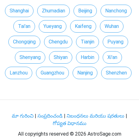
Shanghai
Zhumadian
Beijing
Nanchong
Tai'an
Yueyang
Kaifeng
Wuhan
Chongqing
Chengdu
Tianjin
Puyang
Shenyang
Shiyan
Harbin
Xi'an
Lanzhou
Guangzhou
Nanjing
Shenzhen
మా గురించి
|
సంప్రదించండి
|
నిబంధనలు మరియు షరతులు
|
గోప్యత విధానము
All copyrights reserved ©
2026 AstroSage.com