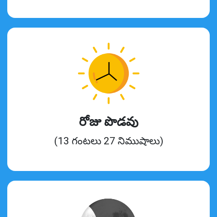
రోజు పొడవు
(13 గంటలు 27 నిముషాలు)