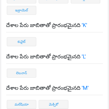
ఇజ్రాయెల్
దేశాల పేరు జాబితాతో ప్రారంభమైనది
'K'
కువైట్
దేశాల పేరు జాబితాతో ప్రారంభమైనది
'L'
లెబనాన్
దేశాల పేరు జాబితాతో ప్రారంభమైనది
'M'
మలేషియా
మెక్సికో