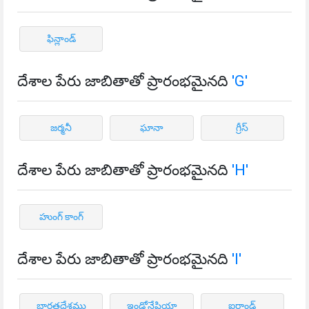
ఫిన్లాండ్
దేశాల పేరు జాబితాతో ప్రారంభమైనది
'G'
జర్మనీ
ఘానా
గ్రీస్
దేశాల పేరు జాబితాతో ప్రారంభమైనది
'H'
హుంగ్ కాంగ్
దేశాల పేరు జాబితాతో ప్రారంభమైనది
'I'
భారతదేశము
ఇండోనేషియా
ఐర్లాండ్