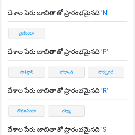
దేశాల పేరు జాబితాతో ప్రారంభమైనది
'N'
నైజీరియా
దేశాల పేరు జాబితాతో ప్రారంభమైనది
'P'
పాకిస్థాన్
పోలాండ్
పోర్చుగల్
దేశాల పేరు జాబితాతో ప్రారంభమైనది
'R'
రోమానియా
రష్యా
దేశాల పేరు జాబితాతో ప్రారంభమైనది
'S'