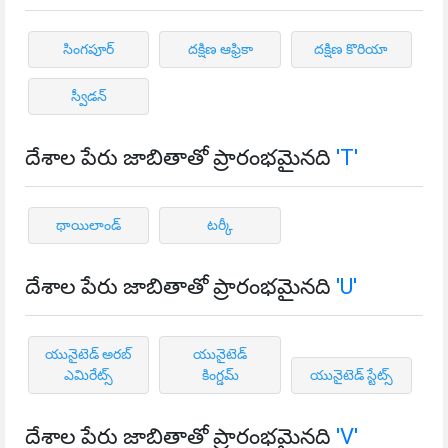
సింగపూర్
దక్షిణ ఆఫ్రికా
దక్షిణ కొరియా
స్వీడన్
దేశాల పేరు జాబితాతో ప్రారంభమైనది
'T'
థాయిలాండ్
టర్కీ
దేశాల పేరు జాబితాతో ప్రారంభమైనది
'U'
యునైటెడ్ అరబ్
యునైటెడ్
ఎమిరేట్స్
కింగ్డమ్
యునైటెడ్ స్టేట్స్
దేశాల పేరు జాబితాతో ప్రారంభమైనది
'V'