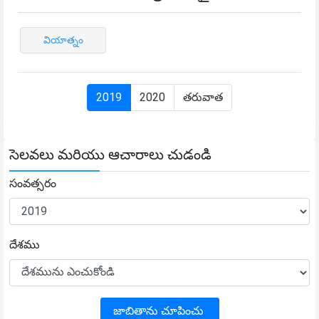
వియాత్నం
2019
2020
తరువాత
సెలవలు మరియు ఆచారాలు చుడండి
సంవత్సరం
దేశము
జాబితాను చూపించు