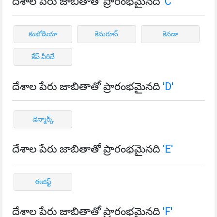
దేశాల పేరు జాబితాతో ప్రారంభమైనది
'C'
కంబోడియా
కెమరూన్
కెనడా
కేప్ వీరిదే
దేశాల పేరు జాబితాతో ప్రారంభమైనది
'D'
డెన్మార్క్
దేశాల పేరు జాబితాతో ప్రారంభమైనది
'E'
ఈజిప్ట్
దేశాల పేరు జాబితాతో ప్రారంభమైనది
'F'