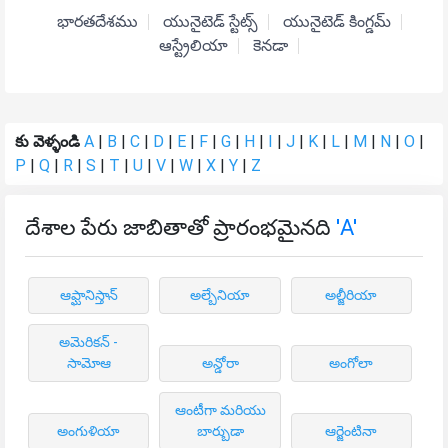
భారతదేశము
యునైటెడ్ స్టేట్స్
యునైటెడ్ కింగ్డమ్
ఆస్ట్రేలియా
కెనడా
కు వెళ్ళండి
A
|
B
|
C
|
D
|
E
|
F
|
G
|
H
|
I
|
J
|
K
|
L
|
M
|
N
|
O
|
P
|
Q
|
R
|
S
|
T
|
U
|
V
|
W
|
X
|
Y
|
Z
దేశాల పేరు జాబితాతో ప్రారంభమైనది
'A'
ఆఫ్ఘానిస్తాన్
అల్బేనియా
అల్జీరియా
అమెరికన్ -
సామోఆ
అన్డోరా
అంగోలా
ఆంటీగా మరియు
అంగుళియా
బార్బుడా
ఆర్జెంటినా