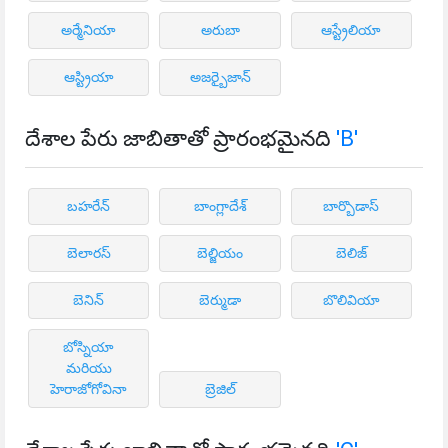
అర్మేనియా
అరుబా
ఆస్ట్రేలియా
ఆస్ట్రియా
అజర్బైజాన్
దేశాల పేరు జాబితాతో ప్రారంభమైనది
'B'
బహరేన్
బాంగ్లాదేశ్
బార్బొడాస్
బెలారస్
బెల్జియం
బెలిజ్
బెనిన్
బెర్ముడా
బొలివియా
బోస్నియా
మరియు
హెరాజోగోవినా
బ్రెజిల్