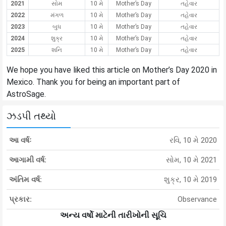
2021
સોમ
10 મે
Mother’s Day
તહેવાર
2022
મંગળ
10 મે
Mother’s Day
તહેવાર
2023
બુધ
10 મે
Mother’s Day
તહેવાર
2024
શુક્ર
10 મે
Mother’s Day
તહેવાર
2025
શનિ
10 મે
Mother’s Day
તહેવાર
We hope you have liked this article on Mother’s Day 2020 in
Mexico. Thank you for being an important part of
AstroSage.
ઝડપી તથ્યો
આ વર્ષઃ
રવિ, 10 મે 2020
આગામી વર્ષ:
સોમ, 10 મે 2021
અંતિમ વર્ષ:
શુક્ર, 10 મે 2019
પ્રકાર:
Observance
અન્ય વર્ષો માટેની તારીખોની સૂચિ