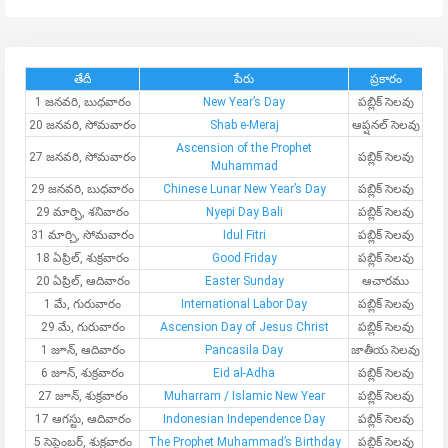
తేదీ
పేరు
ప్రకారం
1 జనవరి, బుధవారం
New Year’s Day
పబ్లిక్ సెలవు
20 జనవరి, సోమవారం
Shab e-Meraj
ఆప్షనల్ సెలవు
Ascension of the Prophet
27 జనవరి, సోమవారం
పబ్లిక్ సెలవు
Muhammad
29 జనవరి, బుధవారం
Chinese Lunar New Year’s Day
పబ్లిక్ సెలవు
29 మార్చి, శనివారం
Nyepi Day Bali
పబ్లిక్ సెలవు
31 మార్చి, సోమవారం
Idul Fitri
పబ్లిక్ సెలవు
18 ఏప్రిల్, శుక్రవారం
Good Friday
పబ్లిక్ సెలవు
20 ఏప్రిల్, ఆదివారం
Easter Sunday
ఆచారము
1 మే, గురువారం
International Labor Day
పబ్లిక్ సెలవు
29 మే, గురువారం
Ascension Day of Jesus Christ
పబ్లిక్ సెలవు
1 జూన్, ఆదివారం
Pancasila Day
జాతీయ సెలవు
6 జూన్, శుక్రవారం
Eid al-Adha
పబ్లిక్ సెలవు
27 జూన్, శుక్రవారం
Muharram / Islamic New Year
పబ్లిక్ సెలవు
17 ఆగస్టు, ఆదివారం
Indonesian Independence Day
పబ్లిక్ సెలవు
5 సెప్టెంబర్, శుక్రవారం
The Prophet Muhammad’s Birthday
పబ్లిక్ సెలవు