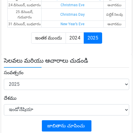
24 డిసెంబర్, బుధవారం
Christmas Eve
ఆచారము
25 డిసెంబర్,
Christmas Day
పబ్లిక్ సెలవు
గురువారం
31 డిసెంబర్, బుధవారం
New Year’s Eve
ఆచారము
ఇంతక ముందు
2024
2025
సెలవలు మరియు ఆచారాలు చుడండి
సంవత్సరం
దేశము
జాబితాను చూపించు