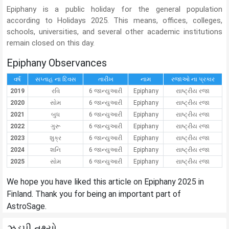
Epiphany is a public holiday for the general population
according to Holidays 2025. This means, offices, colleges,
schools, universities, and several other academic institutions
remain closed on this day.
Epiphany Observances
વર્ષ
સપ્તાહ ના દિવસ
તારીખ
નામ
રજાઓ ના પ્રકાર
2019
રવિ
6 જાન્યુઆરી
Epiphany
રાાષ્ટ્રીય રજા
2020
સોમ
6 જાન્યુઆરી
Epiphany
રાાષ્ટ્રીય રજા
2021
બુધ
6 જાન્યુઆરી
Epiphany
રાાષ્ટ્રીય રજા
2022
ગુરૂ
6 જાન્યુઆરી
Epiphany
રાાષ્ટ્રીય રજા
2023
શુક્ર
6 જાન્યુઆરી
Epiphany
રાાષ્ટ્રીય રજા
2024
શનિ
6 જાન્યુઆરી
Epiphany
રાાષ્ટ્રીય રજા
2025
સોમ
6 જાન્યુઆરી
Epiphany
રાાષ્ટ્રીય રજા
We hope you have liked this article on Epiphany 2025 in
Finland. Thank you for being an important part of
AstroSage.
ઝડપી તથ્યો