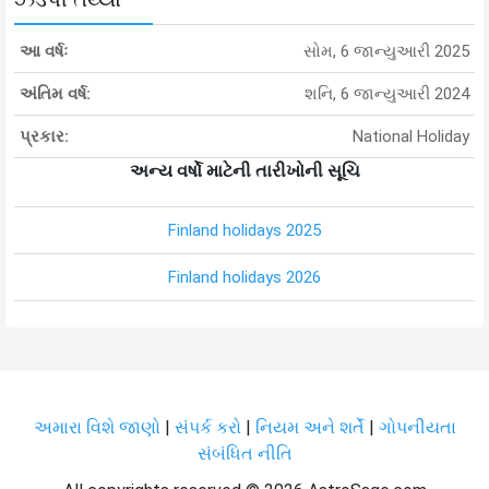
આ વર્ષઃ
સોમ, 6 જાન્યુઆરી 2025
અંતિમ વર્ષ:
શનિ, 6 જાન્યુઆરી 2024
પ્રકાર:
National Holiday
અન્ય વર્ષો માટેની તારીખોની સૂચિ
Finland holidays 2025
Finland holidays 2026
અમારા વિશે જાણો
|
સંપર્ક કરો
|
નિયમ અને શર્તેં
|
ગોપનીયતા
સંબંધિત નીતિ