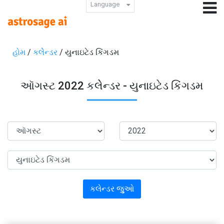
Language
હોમ
/
કલેેન્ડર
/ યુનાઇટેડ કિંગડમ
ઑગસ્ટ 2022 કલેેન્ડર - યુનાઇટેડ કિંગડમ