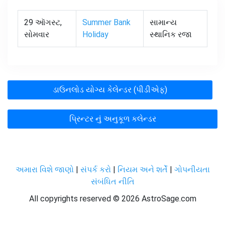
29 ઑગસ્ટ,
Summer Bank
સામાન્ય
સોમવાર
Holiday
સ્થાનિક રજા
ડાઉનલોડ યોગ્ય કેલેન્ડર (પીડીએફ)
પ્રિન્ટર નું અનુકૂળ કલેન્ડર
અમારા વિશે જાણો
|
સંપર્ક કરો
|
નિયમ અને શર્તેં
|
ગોપનીયતા
સંબંધિત નીતિ
All copyrights reserved ©
2026 AstroSage.com